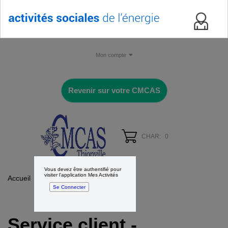
Mon compte
Revenir sur votre CMCAS
CHAR:
0
Vous devez être authentifié pour
visiter l'application Mes Activités
Accueil
Contact
Se Connecter
Service client -