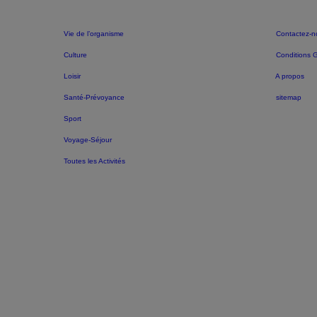
Vie de l’organisme
Contactez-n
Culture
Conditions 
Loisir
A propos
Santé-Prévoyance
sitemap
Sport
Voyage-Séjour
Toutes les Activités