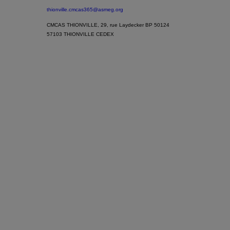
thionville.cmcas365@asmeg.org
CMCAS THIONVILLE, 29, rue Laydecker BP 50124
57103 THIONVILLE CEDEX