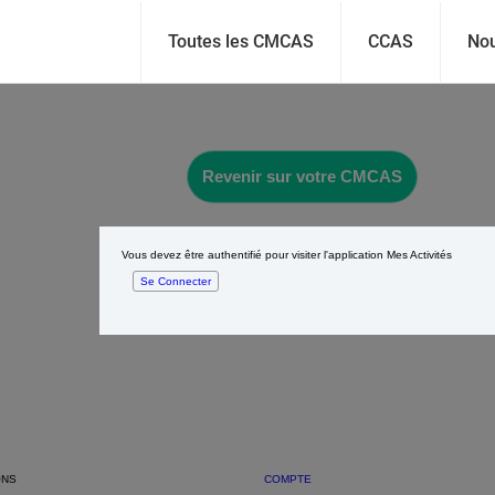
Toutes les CMCAS
CCAS
Nou
Revenir sur votre CMCAS
Vous devez être authentifié pour visiter l'application Mes Activités
Se Connecter
ONS
COMPTE