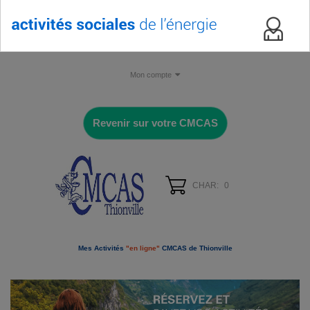
Mon compte
Revenir sur votre CMCAS
CHAR:
0
Mes Activités
"en ligne"
CMCAS de Thionville