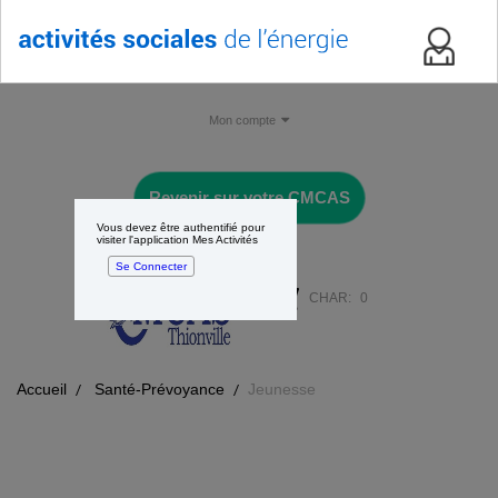
Mon compte
Revenir sur votre CMCAS
Vous devez être authentifié pour
visiter l'application Mes Activités
Se Connecter
CHAR:
0
Accueil
Santé-Prévoyance
Jeunesse