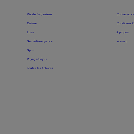
Vie de l’organisme
Contactez-n
Culture
Conditions 
Loisir
A propos
Santé-Prévoyance
sitemap
Sport
Voyage-Séjour
Toutes les Activités