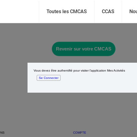
Toutes les CMCAS
CCAS
Nou
Revenir sur votre CMCAS
Vous devez être authentifié pour visiter l'application Mes Activités
Se Connecter
ONS
COMPTE