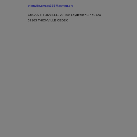
thionville.cmcas365@asmeg.org
CMCAS THIONVILLE, 29, rue Laydecker BP 50124
57103 THIONVILLE CEDEX