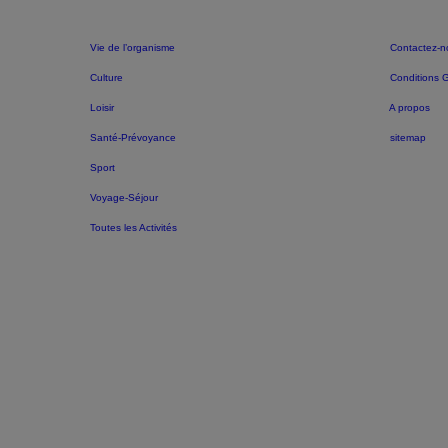
Vie de l’organisme
Contactez-n
Culture
Conditions 
Loisir
A propos
Santé-Prévoyance
sitemap
Sport
Voyage-Séjour
Toutes les Activités