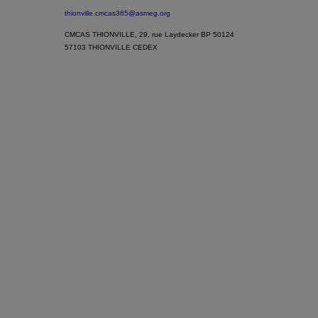
thionville.cmcas365@asmeg.org
CMCAS THIONVILLE, 29, rue Laydecker BP 50124
57103 THIONVILLE CEDEX