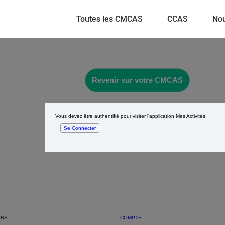
Toutes les CMCAS
CCAS
Nou
Revenir sur votre CMCAS
Vous devez être authentifié pour visiter l'application Mes Activités
Se Connecter
ONS
COMPTE